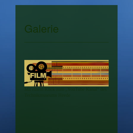
Galerie
Mit einem Klick zum „YouTube Kanal“ des
Technikmuseums Heede